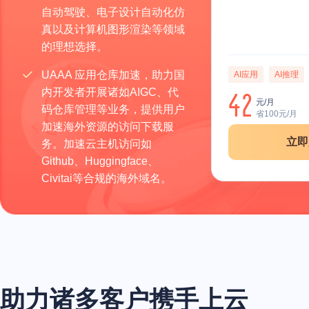
自动驾驶、电子设计自动化仿
真以及计算机图形渲染等领域
的理想选择。
UAAA 应用仓库加速，助力国
AI应用
AI推理
内开发者开展诸如AIGC、代
42
元/月
码仓库管理等业务，提供用户
省100元/月
加速海外资源的访问下载服
立即
务。加速云主机访问如
Github、Huggingface、
Civitai等合规的海外域名。
助力诸多客户携手上云