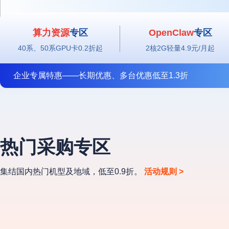
大模型产品
跨境业务/量化交易等
轻量应用云主机 ULightHo
云内存 UMem Redis
容器云 UK8S
分布式NewSQL数据库 Ti
算力资源
专区
OpenClaw
专区
安全、开发与运维
40系、50系GPU卡0.2折起
2核2G轻量4.9元/月起
DDoS防护
堡垒机
热门采购
OpenClaw
海外云主
云分发
企业专属特惠——长期优惠、多台优惠低至1.3折
云游戏
AI+IoT
混合云与私有云
云分发 UCDN
大作随玩 | 电视盒子 | 直
AI | 物联网 | 车联网 | 智
私有云
混合云
户 | 游戏内容
边缘计算
200M 奔流型轻量云主机月付30元起，星图大模型平台一键调用2
云通信与企业应用
热门采购专区
边缘计算虚拟机 UEC-VM
0.2
折起超强优惠
短信服务
域名服务
集结国内热门机型及地域，低至0.9折。
活动规则 >
直达抢购
购买咨询
智慧能源
物联网平台 | 物联网边缘网
用能分析 | 能效诊断