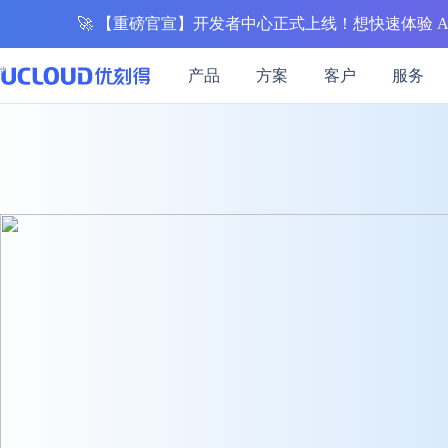
🚀
【重磅官宣】开发者中心正式上线！想快速体验 A
产品
方案
客户
服务
行业解决方案
热门活动
加入合作伙伴体系
技术生态
关于UCloud
保障体系
零售
教育
热门活动
医疗
最新热门优惠集结
教育行业
UCloud秉持开放、合作、
大数据及BI | 线上线下一
在线教育 | 培训机构 | 教
安全中心
共赢的态度，赋能伙伴为用
优云精选
公司介绍
营销 | 云原生
构 | 中小学
基础云计算
通用解决方案
产品活动
计算
数据库
通用人工智能
安全防护
混合云
云通信
户提供更加优质的服务。
数据保障（GDPR）
联系我们
云主机
基础网络
云备份
云主机/GPU等产品
高可用
企业采购季
GP
云主机 UHost
云数据库 UDB MySQL
AI图像处理平台 PICPIK.A
WEB应用防火墙 UWAF
混合云 UHybrid
语音消息服务 UVMS
加入我们
数据库与大数据
GPU云主机 UHost
云数据库 UDB MongoDB
模型服务平台 UModelVer
DDoS攻击防护 UDDoS
金翼专区 UXZONE
短信服务 USMS
地域特惠
开源工作
Hadoop
数据仓库
港台/亚洲等火热节点
裸金属云主机 UPHost
云数据库 UDB PostgreSQ
主机入侵检测 UHIDS
多云管理平台 UCMP
视频短信 ISMS
教育
政务企业
越南特惠专区
推荐
GPU裸金属云主机 UPHos
云数据库 UDB SQL Serve
天镜·智能告警 SkyM Alert
短链工具 USLK
云网融合 | 智慧校园 | 教
政务 | 传统企业 | 媒体
人工智能
场景特惠
私有专区 UDSet
云内存 UMem Memcache
训平台 | 高性能计算