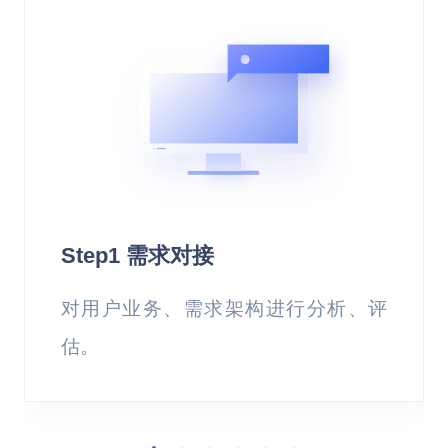
大，对于数据库、缓存的性能是一个巨大
考验。
客户价值
基于容器搭建内存缓存以及各种中间件服
务，实现将请求拦截在系统上游，降低下
游压力；利用缓存极大提高系统读写速
Step1 需求对接
度，减轻数据库的压力；通过消息队列可
对用户业务、需求架构进行分析、评
以削峰，拦截大量并发请求，这也是一个
估。
异步处理过程，后台业务根据自己的处理
能力，从消息队列中主动的拉取请求消息
进行业务处理。