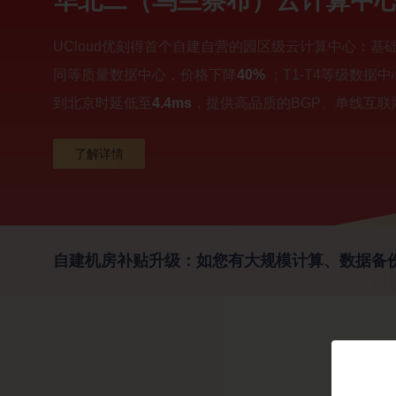
华北二（乌兰察布）云计算中
UCloud优刻得首个自建自营的园区级云计算中心：
同等质量数据中心，价格下降
40%
；T1-T4等级数据
到北京时延低至
4.4ms
，提供高品质的BGP、单线互联
了解详情
自建机房补贴升级：如您有大规模计算、数据备