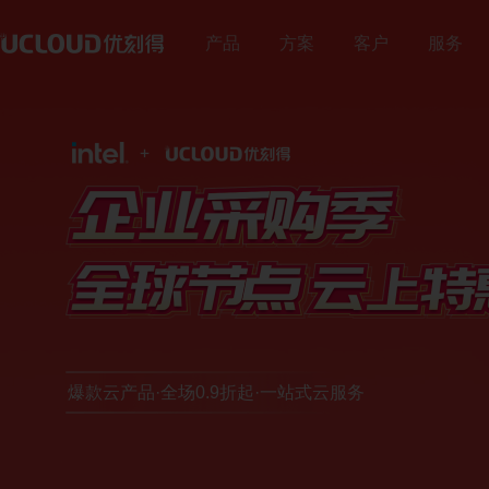
产品
方案
客户
服务
行业解决方案
热门活动
加入合作伙伴体系
技术生态
关于UCloud
保障体系
零售
教育
热门活动
医疗
最新热门优惠集结
教育行业
UCloud秉持开放、合作、
大数据及BI | 线上线下一
在线教育 | 培训机构 | 教
安全中心
共赢的态度，赋能伙伴为用
优云精选
公司介绍
营销 | 云原生
构 | 中小学
基础云计算
通用解决方案
产品活动
计算
数据库
通用人工智能
安全防护
混合云
云通信
户提供更加优质的服务。
数据保障（GDPR）
联系我们
云主机
基础网络
云备份
云主机/GPU等产品
高可用
企业采购季
GP
云主机 UHost
云数据库 UDB MySQL
AI图像处理平台 PICPIK.A
WEB应用防火墙 UWAF
混合云 UHybrid
语音消息服务 UVMS
加入我们
数据库与大数据
GPU云主机 UHost
云数据库 UDB MongoDB
模型服务平台 UModelVer
DDoS攻击防护 UDDoS
金翼专区 UXZONE
短信服务 USMS
地域特惠
开源工作
Hadoop
数据仓库
港台/亚洲等火热节点
裸金属云主机 UPHost
云数据库 UDB PostgreSQ
主机入侵检测 UHIDS
多云管理平台 UCMP
视频短信 ISMS
教育
政务企业
越南特惠专区
推荐
爆款云产品·全场0.9折起·一站式云服务
GPU裸金属云主机 UPHos
云数据库 UDB SQL Serve
天镜·智能告警 SkyM Alert
短链工具 USLK
云网融合 | 智慧校园 | 教
政务 | 传统企业 | 媒体
人工智能
场景特惠
私有专区 UDSet
云内存 UMem Memcache
训平台 | 高性能计算
大模型产品
跨境业务/量化交易等
轻量应用云主机 ULightHo
云内存 UMem Redis