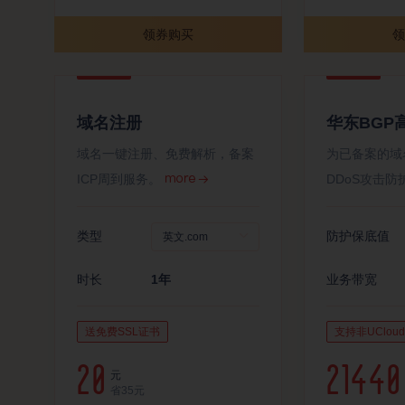
领券购买
领
域名注册
华东BGP
域名一键注册、免费解析，备案
为已备案的域
ICP周到服务。
DDoS攻击防
类型
防护保底值
时长
1年
业务带宽
送免费SSL证书
支持非UCloud 
20
21440
元
省
35
元