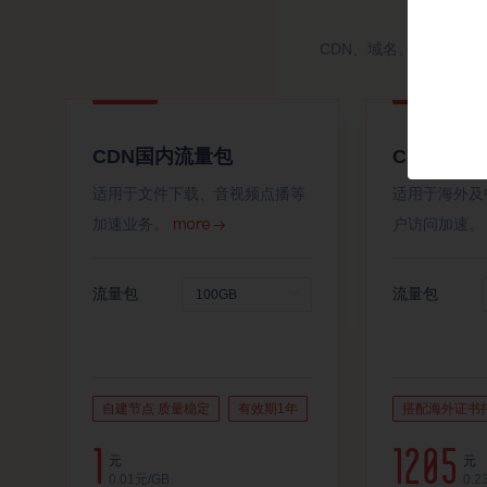
CDN、域名、SSL证
CDN国内流量包
CDN国际
适用于文件下载、音视频点播等
适用于海外及
加速业务。
户访问加速
流量包
流量包
自建节点 质量稳定
有效期1年
搭配海外证书
1
1205
元
元
0.01
元/GB
0.2