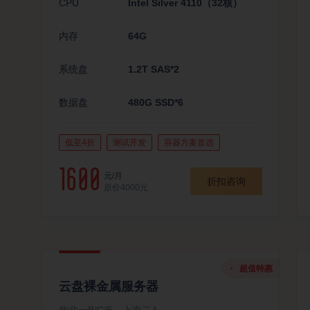
CPU
Intel Silver 4110（32核）
内存
64G
系统盘
1.2T SAS*2
数据盘
480G SSD*6
低至4折
测试开发
容器方案首选
1600
元/月
折扣咨询
原价4000元
超值特惠
云盘裸金属服务器
华北一B/C/E、上海二A