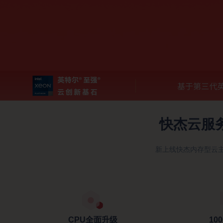
容器云 UK8S
分布式NewSQL数据库 Ti
安全、开发与运维
DDoS防护
堡垒机
云分发
云游戏
AI+IoT
混合云与私有云
云分发 UCDN
大作随玩 | 电视盒子 | 直
AI | 物联网 | 车联网 | 智
私有云
混合云
户 | 游戏内容
边缘计算
云通信与企业应用
快杰云服
边缘计算虚拟机 UEC-VM
短信服务
域名服务
新上线快杰内存型云主
智慧能源
物联网平台 | 物联网边缘网
用能分析 | 能效诊断
CPU全面升级
10