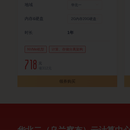
地域
内存&硬盘
时长
1年
NVMe机型
计算、存储分离架构
718
元
省
312
元
领券购买