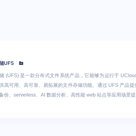
L数据库 TiDB
云硬盘 UDisk
全球动态加速 P
文件存储 UFS
应用仓库加速 U
文件存储 UPFS
智慧农业
远程桌面云
对象存储 US3
视盒子 | 直播客
 车联网 | 智能制造
数字化生产管理 | 物联网LoRa
医联体 | 生物
磁盘快照服务 USnap
通讯技术 | 土壤质量标准化技
储UFS
数据方舟 UDataArk
术
储 (UFS) 是一款分布式文件系统产品，它能够为运行于 UCl
UEC-VM
供高可用、高可靠、易拓展的文件存储功能。通过 UFS 产品
备份、serverless、AI 数据分析、高性能 web 站点等应用场
医疗
物联网边缘网关 |
医院信息化云基石 | 医院混合
能效诊断
云容灾备份 | 区域医疗健康云