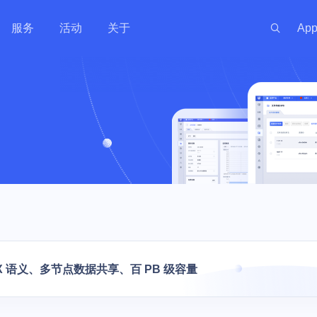
服务
活动
关于
Ap
新闻资讯
服务体系
金融
政府
渠道伙伴
游戏
出海
投资
社区
 线上线下一体化
训机构 | 教务机
银行 | 证券 | 互联网金融
政务云 | 政府数据开放 | 高性
手游 | 端游 | 
游戏出海业务 |
开发者资源
社区
最新动态
代理商管理
实时
能计算 | 智慧农业 | 智慧养老
区块链技术
能
云上网络
AI原生数据服务
安全合规
私有云
企业应用
混合组网
大数据与中
监控与运维
技术支持
安全资讯
公司
GPU算力特惠
量化交易主机
OpenClaw
原生
运维服务
MySQL
PICPIK.AI
 UWAF
d
UVMS
私有网络 UVPC
AI长期记忆库 MemoryDB
堡垒机 UAuditHost
私有云 UCloudStack
域名服务 UDNR
云联网 UGN
托管Hadoop集
云监控 CloudW
产品动态
联系
服务支持计划
ost
MongoDB
odelVerse
 UDDoS
ONE
S
负载均衡 ULB
AI应用开发平台 Supabase
等保咨询 UDBCP
智能大数据平台专业版 USDP
SSL证书管理 USSL
智联 UWAN
云搜索服务 CS
网络拨测 UND
专家服务
PHost
ostgreSQL
HIDS
UCMP
S
私有连接 PrivateLink
AI数据库 AIDB
数据安全解决方案 UDSS
超融合一体机 Utrion
VPN网关 IPSe
Kafka消息队列 
网络流量分析 N
新零售
工业
视频直播
智慧物业与
推荐有礼
机 UPHost
QL Server
yM Alert
K
云解析 UDNS
安全屋 SafeHouse
统一存储 UCloudStor
高速通道 UDP
等保合规服务
IX 语义、多节点数据共享、百 PB 级容量
慧校园 | 教学实
 | 媒体
电商 | 门店 | 商超 | 品牌商
工业数据采集应用 | 数字孪生 |
娱乐直播 | 赛事
智慧社区 | 智
et
Memcache
信创云 UXC
性能计算
备案服务
视频云 | 智慧运维
播 | 短视频
宇 | 智慧物业 
存储
网络加速
LightHost
Redis