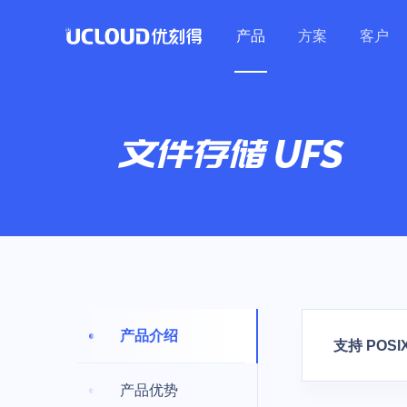
产品
方案
客户
行业解决方案
热门活动
加入合作伙伴体系
技术生态
关于UCloud
保障体系
零售
教育
热门活动
医疗
最新热门优惠集结
教育行业
UFS
UCloud秉持开放、合作、
文件存储
大数据及BI |
在线教育 | 培
安全中心
共赢的态度，赋能伙伴为用
优云精选
公司介绍
营销 | 云原生
构 | 中小学
基础云计算
通用解决方案
产品活动
计算
数据库
通用人工智
安全防护
混合云
云通信
户提供更加优质的服务。
数据保障（GDPR）
联系我们
云主机
基础网络
云备份
云主机/GPU等产品
高可用
企业采购季
云主机 UHost
云数据库 UDB 
AI图像处理平台 
WEB应用防火墙
混合云 UHybri
语音消息服务 
加入我们
数据库与大数据
GPU云主机 UH
云数据库 UDB 
模型服务平台 UM
DDoS攻击防护
金翼专区 UXZ
短信服务 USM
地域特惠
开源工作
Hadoop
数据仓库
港台/亚洲等火热节点
裸金属云主机 U
云数据库 UDB P
主机入侵检测 U
多云管理平台 
视频短信 ISM
教育
政务企业
越南特惠专区
产品介绍
GPU裸金属云主
云数据库 UDB S
天镜·智能告警 Sk
短链工具 USL
支持 POS
云网融合 | 智
政务 | 传统企业
人工智能
场景特惠
私有专区 UDS
云内存 UMem 
训平台 | 高
大模型产品
产品优势
跨境业务/量化交易等
轻量应用云主机 U
云内存 UMem 