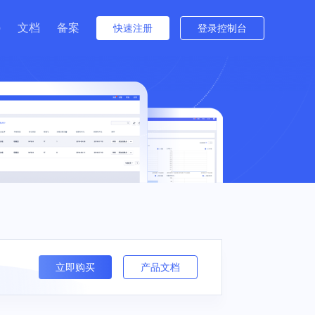
p
文档
备案
快速注册
登录控制台
者关系
与培训
出海
金融
游戏全球服
 电商出海业务 |
电商 | 游戏
信创云 | 数据流通 | 云原生 | 视
Beta版
行情（沪市）
频云 | 安全
间件
接入网
数据仓库
多云与迁移
公告（沪市）
住宅IP
中国台湾特惠
中国香港特惠
群 UHadoop
atch
外网弹性IP EIP
数据仓库 UDW Clickhouse
数据传输服务 UDTS
方式（董事会办公室）
S
T
共享流量包 UTP
cVPN
UKafka
TA
园区
医疗健康
智能汽车视频云
视频服务
N
立即购买
产品文档
直播 | 课堂直
慧养老 | 智慧楼
传统医院 | 基层医疗机构 | 在
抗弱网，低延迟 | 全面数据安
云直播 ULive
| 物联网
线医疗
全保障 | 多种互动模式