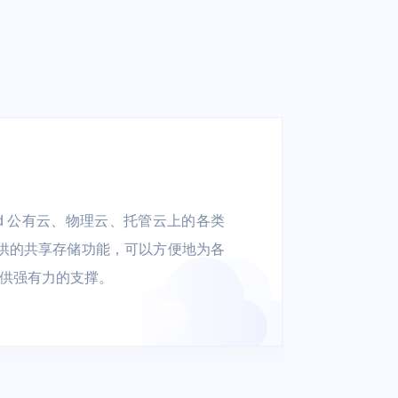
athX
AAA
智慧楼宇
制药
考勤管理 | 人脸门禁 | 智能迎
宾 | 访客管理
oud 公有云、物理云、托管云上的各类
提供的共享存储功能，可以方便地为各
景提供强有力的支撑。