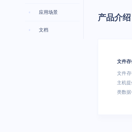
容器云 UK8S
分布式NewSQ
安全、开发与运维
应用场景
产品介绍
DDoS防护
堡垒机
云分发
文档
云游戏
AI+IoT
混合云与私有云
云分发 UCDN
大作随玩 | 电
AI | 物联网 |
私有云
混合云
户 | 游戏内容
边缘计算
文件存
云通信与企业应用
文件存
边缘计算虚拟机 
短信服务
域名服务
主机提
类数据
智慧能源
物联网平台 | 
用能分析 | 