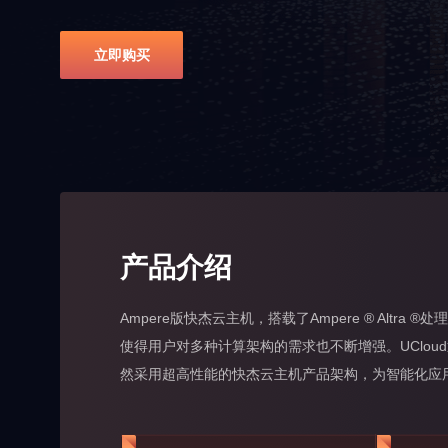
容器云 UK8S
分布式NewSQL数据库 Ti
安全、开发与运维
立即购买
DDoS防护
堡垒机
云分发
云游戏
AI+IoT
混合云与私有云
云分发 UCDN
大作随玩 | 电视盒子 | 直
AI | 物联网 | 车联网 | 智
私有云
混合云
户 | 游戏内容
边缘计算
云通信与企业应用
边缘计算虚拟机 UEC-VM
产品介绍
短信服务
域名服务
Ampere版快杰云主机，搭载了Ampere ® Al
使得用户对多种计算架构的需求也不断增强。UCloud迅
智慧能源
然采用超高性能的快杰云主机产品架构，为智能化应
物联网平台 | 物联网边缘网
用能分析 | 能效诊断