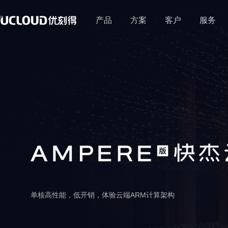
产品
方案
客户
服务
行业解决方案
热门活动
加入合作伙伴体系
技术生态
关于UCloud
保障体系
零售
教育
热门活动
医疗
最新热门优惠集结
教育行业
UCloud秉持开放、合作、
大数据及BI | 线上线下一
在线教育 | 培训机构 | 教
安全中心
共赢的态度，赋能伙伴为用
优云精选
公司介绍
营销 | 云原生
构 | 中小学
基础云计算
通用解决方案
产品活动
计算
数据库
通用人工智能
安全防护
混合云
云通信
户提供更加优质的服务。
数据保障（GDPR）
联系我们
云主机
基础网络
云备份
云主机/GPU等产品
高可用
企业采购季
GP
云主机 UHost
云数据库 UDB MySQL
AI图像处理平台 PICPIK.A
WEB应用防火墙 UWAF
混合云 UHybrid
语音消息服务 UVMS
加入我们
数据库与大数据
GPU云主机 UHost
云数据库 UDB MongoDB
模型服务平台 UModelVer
DDoS攻击防护 UDDoS
金翼专区 UXZONE
短信服务 USMS
地域特惠
开源工作
Hadoop
数据仓库
港台/亚洲等火热节点
裸金属云主机 UPHost
云数据库 UDB PostgreSQ
主机入侵检测 UHIDS
多云管理平台 UCMP
视频短信 ISMS
教育
政务企业
越南特惠专区
推荐
GPU裸金属云主机 UPHos
云数据库 UDB SQL Serve
天镜·智能告警 SkyM Alert
短链工具 USLK
单核高性能，低开销，体验云端ARM计算架构
云网融合 | 智慧校园 | 教
政务 | 传统企业 | 媒体
人工智能
场景特惠
私有专区 UDSet
云内存 UMem Memcache
训平台 | 高性能计算
大模型产品
跨境业务/量化交易等
轻量应用云主机 ULightHo
云内存 UMem Redis