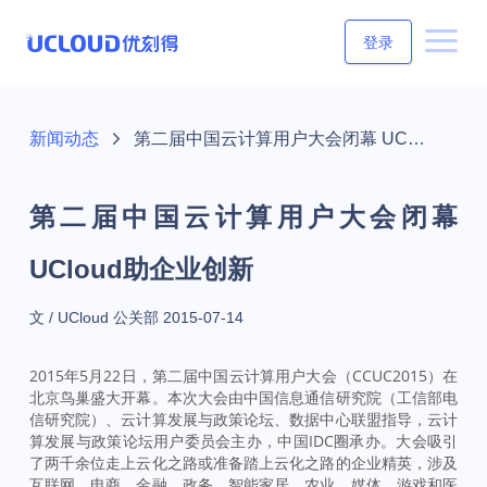
登录
新闻动态
第二届中国云计算用户大会闭幕 UCloud助企业创新
第二届中国云计算用户大会闭幕
UCloud助企业创新
文 / UCloud 公关部
2015-07-14
2015年5月22日，第二届中国云计算用户大会（CCUC2015）在
北京鸟巢盛大开幕。本次大会由中国信息通信研究院（工信部电
信研究院）、云计算发展与政策论坛、数据中心联盟指导，云计
算发展与政策论坛用户委员会主办，中国IDC圈承办。大会吸引
了两千余位走上云化之路或准备踏上云化之路的企业精英，涉及
互联网、电商、金融、政务、智能家居、农业、媒体、游戏和医