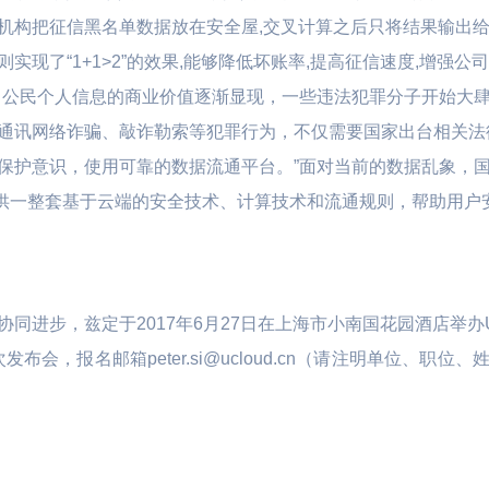
机构把征信黑名单数据放在安全屋,交叉计算之后只将结果输出给
实现了“1+1>2”的效果,能够降低坏账率,提高征信速度,增强公
，公民个人信息的商业价值逐渐显现，一些违法犯罪分子开始大
通讯网络诈骗、敲诈勒索等犯罪行为，不仅需要国家出台相关法
保护意识，使用可靠的数据流通平台。”面对当前的数据乱象，
将提供一整套基于云端的安全技术、计算技术和流通规则，帮助用
同进步，兹定于2017年6月27日在上海市小南国花园酒店举办U
次发布会，报名邮箱peter.si@ucloud.cn（请注明单位、职