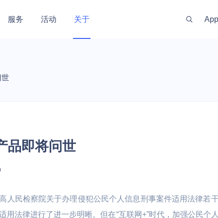
服务
活动
关于
Ap
新闻资讯
服务体系
金融
政府
渠道伙伴
游戏
出海
投资
社区
问世
 线上线下一体化
训机构 | 教务机
银行 | 证券 | 互联网金融
政务云 | 政府数据开放 | 高性
手游 | 端游 | 
游戏出海业务 |
开发者资源
社区
最新动态
代理商管理
实时
能计算 | 智慧农业 | 智慧养老
区块链技术
能
云上网络
AI原生数据服务
安全合规
私有云
企业应用
混合组网
大数据与中
监控与运维
技术支持
安全资讯
公司
GPU算力特惠
量化交易主机
OpenClaw
原生
运维服务
MySQL
PICPIK.AI
 UWAF
d
UVMS
私有网络 UVPC
AI长期记忆库 MemoryDB
堡垒机 UAuditHost
私有云 UCloudStack
域名服务 UDNR
云联网 UGN
托管Hadoop集
云监控 CloudW
产品动态
联系
屋产品即将问世
服务支持计划
ost
MongoDB
odelVerse
 UDDoS
ONE
S
负载均衡 ULB
AI应用开发平台 Supabase
等保咨询 UDBCP
智能大数据平台专业版 USDP
SSL证书管理 USSL
智联 UWAN
云搜索服务 CS
网络拨测 UND
专家服务
PHost
ostgreSQL
HIDS
UCMP
S
私有连接 PrivateLink
AI数据库 AIDB
数据安全解决方案 UDSS
超融合一体机 Utrion
VPN网关 IPSe
Kafka消息队列 
网络流量分析 N
新零售
工业
视频直播
智慧物业与
9
推荐有礼
机 UPHost
QL Server
yM Alert
K
云解析 UDNS
安全屋 SafeHouse
统一存储 UCloudStor
高速通道 UDP
等保合规服务
慧校园 | 教学实
 | 媒体
电商 | 门店 | 商超 | 品牌商
工业数据采集应用 | 数字孪生 |
娱乐直播 | 赛事
智慧社区 | 智
高人民检察院关于办理侵犯公民个人信息刑事案件适用法律若
et
Memcache
信创云 UXC
性能计算
备案服务
视频云 | 智慧运维
播 | 短视频
宇 | 智慧物业 
存储
网络加速
适用法律进行了进一步明晰。但在“互联网+”时代，加强公民个
LightHost
Redis