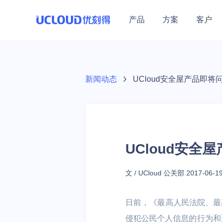
产品
方案
客户
行业解决方案
热门活动
加入合作伙伴体系
技术生态
关于UCloud
保障体系
零售
教育
热门活动
医疗
最新热门优惠集结
教育行业
UCloud秉持开放、合作、
新闻动态
UCloud安全屋产品即将
大数据及BI |
在线教育 | 培
安全中心
共赢的态度，赋能伙伴为用
优云精选
公司介绍
营销 | 云原生
构 | 中小学
基础云计算
通用解决方案
产品活动
计算
数据库
通用人工智
安全防护
混合云
云通信
户提供更加优质的服务。
数据保障（GDPR）
联系我们
云主机
基础网络
云备份
云主机/GPU等产品
高可用
企业采购季
云主机 UHost
云数据库 UDB 
AI图像处理平台 
WEB应用防火墙
混合云 UHybri
语音消息服务 
加入我们
UCloud安全
数据库与大数据
GPU云主机 UH
云数据库 UDB 
模型服务平台 UM
DDoS攻击防护
金翼专区 UXZ
短信服务 USM
地域特惠
开源工作
Hadoop
数据仓库
港台/亚洲等火热节点
裸金属云主机 U
云数据库 UDB P
主机入侵检测 U
多云管理平台 
视频短信 ISM
教育
政务企业
文 / UCloud 公关部
2017-06-1
越南特惠专区
GPU裸金属云主
云数据库 UDB S
天镜·智能告警 Sk
短链工具 USL
云网融合 | 智
政务 | 传统企业
人工智能
场景特惠
日前，《最高人民法院、最
私有专区 UDS
云内存 UMem 
训平台 | 高
大模型产品
跨境业务/量化交易等
侵犯公民个人信息的行为和
轻量应用云主机 U
云内存 UMem 