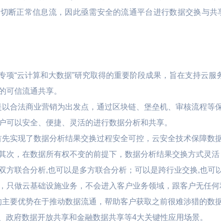
切断正常信息流，因此亟需安全的流通平台进行数据交换与共享。
L数据库 TiDB
云硬盘 UDisk
全球动态加速 P
文件存储 UFS
应用仓库加速 U
文件存储 UPFS
智慧农业
远程桌面云
对象存储 US3
专项“云计算和大数据”研究取得的重要阶段成果，旨在支持云服
视盒子 | 直播客
 车联网 | 智能制造
数字化生产管理 | 物联网LoRa
医联体 | 生物
磁盘快照服务 USnap
的可信流通共享。
通讯技术 | 土壤质量标准化技
数据方舟 UDataArk
全屋是以合法商业营销为出发点，通过区块链、堡垒机、审核流程等
术
户可以安全、便捷、灵活的进行数据分析和共享。
UEC-VM
全屋首先实现了数据分析结果交换过程安全可控，云安全技术保障数
其次，在数据所有权不变的前提下，数据分析结果交换方式灵活
方联合分析,也可以是多方联合分析；可以是跨行业交换,也可以是
医疗
，只做云基础设施业务，不会进入客户业务领域，跟客户无任何
物联网边缘网关 |
医院信息化云基石 | 医院混合
全屋的主要优势在于推动数据流通，帮助客户获取之前很难涉猎的数
能效诊断
云容灾备份 | 区域医疗健康云
析、政府数据开放共享和金融数据共享等4大关键性应用场景。