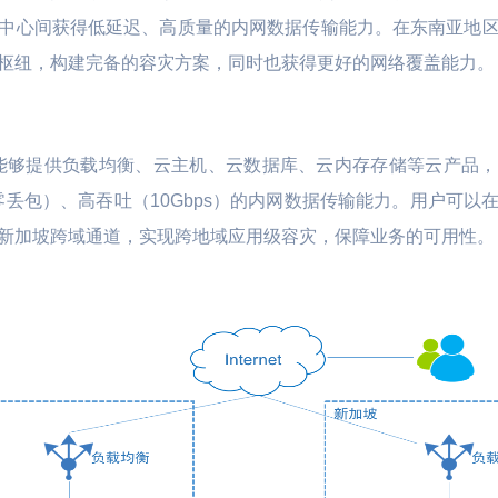
中心间获得低延迟、高质量的内网数据传输能力。在东南亚地
L数据库 TiDB
云硬盘 UDisk
全球动态加速 P
枢纽，构建完备的容灾方案，同时也获得更好的网络覆盖能力。
文件存储 UFS
应用仓库加速 U
文件存储 UPFS
智慧农业
远程桌面云
对象存储 US3
节点能够提供负载均衡、云主机、云数据库、云内存存储等云产品
视盒子 | 直播客
 车联网 | 智能制造
数字化生产管理 | 物联网LoRa
医联体 | 生物
磁盘快照服务 USnap
零丢包）、高吞吐（10Gbps）的内网数据传输能力。用户可
通讯技术 | 土壤质量标准化技
新加坡跨域通道，实现跨地域应用级容灾，保障业务的可用性。
数据方舟 UDataArk
术
UEC-VM
医疗
物联网边缘网关 |
医院信息化云基石 | 医院混合
能效诊断
云容灾备份 | 区域医疗健康云