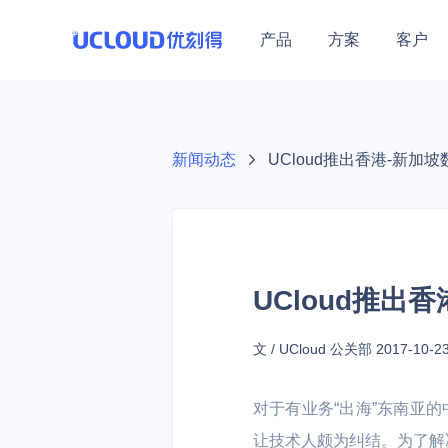
产品
方案
客户
行业解决方案
热门活动
加入合作伙伴体系
技术生态
关于UCloud
保障体系
零售
教育
热门活动
医疗
最新热门优惠集结
教育行业
UCloud秉持开放、合作、
新闻动态
UCloud推出香港-新加
大数据及BI |
在线教育 | 培
安全中心
共赢的态度，赋能伙伴为用
优云精选
公司介绍
营销 | 云原生
构 | 中小学
基础云计算
通用解决方案
产品活动
计算
数据库
通用人工智
安全防护
混合云
云通信
户提供更加优质的服务。
数据保障（GDPR）
联系我们
云主机
基础网络
云备份
云主机/GPU等产品
高可用
企业采购季
云主机 UHost
云数据库 UDB 
AI图像处理平台 
WEB应用防火墙
混合云 UHybri
语音消息服务 
加入我们
UCloud推出
数据库与大数据
GPU云主机 UH
云数据库 UDB 
模型服务平台 UM
DDoS攻击防护
金翼专区 UXZ
短信服务 USM
地域特惠
开源工作
Hadoop
数据仓库
港台/亚洲等火热节点
裸金属云主机 U
云数据库 UDB P
主机入侵检测 U
多云管理平台 
视频短信 ISM
教育
政务企业
文 / UCloud 公关部
2017-10-2
越南特惠专区
GPU裸金属云主
云数据库 UDB S
天镜·智能告警 Sk
短链工具 USL
云网融合 | 智
政务 | 传统企业
人工智能
场景特惠
对于有业务“出海”东南亚
私有专区 UDS
云内存 UMem 
训平台 | 高
大模型产品
跨境业务/量化交易等
让技术人颇为纠结。为了解决
轻量应用云主机 U
云内存 UMem 