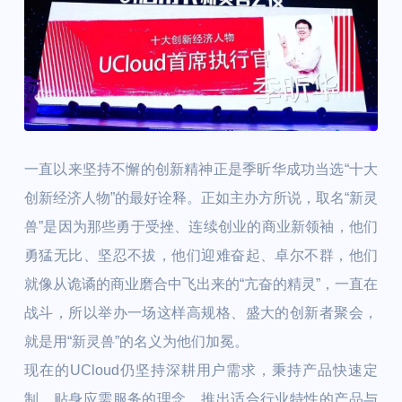
一直以来坚持不懈的创新精神正是季昕华成功当选“十大
创新经济人物”的最好诠释。正如主办方所说，取名“新灵
兽”是因为那些勇于受挫、连续创业的商业新领袖，他们
勇猛无比、坚忍不拔，他们迎难奋起、卓尔不群，他们
就像从诡谲的商业磨合中飞出来的“亢奋的精灵”，一直在
战斗，所以举办一场这样高规格、盛大的创新者聚会，
就是用“新灵兽”的名义为他们加冕。
现在的UCloud仍坚持深耕用户需求，秉持产品快速定
制、贴身应需服务的理念，推出适合行业特性的产品与