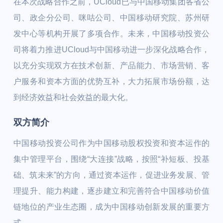
在本次战略合作之前，UCloud已与中国移动集团各省公
司、政企分公司、咪咕公司、中国移动研究院、苏州研
发中心等机构开展了多项合作。未来，中国移动投资公
司将着力推进UCloud与中国移动进一步深化战略合作，
以充分实现双方在技术创新、产品能力、市场营销、客
户服务和资本方面的优势互补，大力拓展市场份额，达
到经济效益和社会效益的最大化。
双方简介
中国移动投资公司作为中国移动股权投资和资本运作的
集中管理平台，围绕“大连接”战略，按照“补短板、投基
础、筑未来”的方向，通过资本运作，促进业务发展、管
理提升、能力构建，逐步建立和完善符合中国移动价值
链地位的产业生态圈，成为中国移动创新发展的重要方
式。