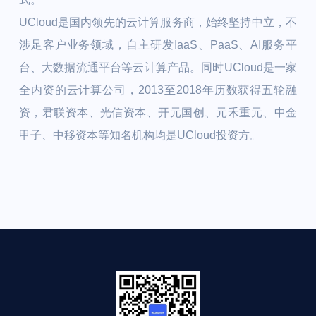
UCloud是国内领先的云计算服务商，始终坚持中立，不
涉足客户业务领域，自主研发IaaS、PaaS、AI服务平
台、大数据流通平台等云计算产品。同时UCloud是一家
全内资的云计算公司，2013至2018年历数获得五轮融
资，君联资本、光信资本、开元国创、元禾重元、中金
甲子、中移资本等知名机构均是UCloud投资方。