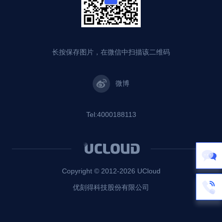
长按保存图片，在微信中扫描该二维码
微博
Tel:4000188113
Copyright © 2012-
2026
UCloud
优刻得科技股份有限公司