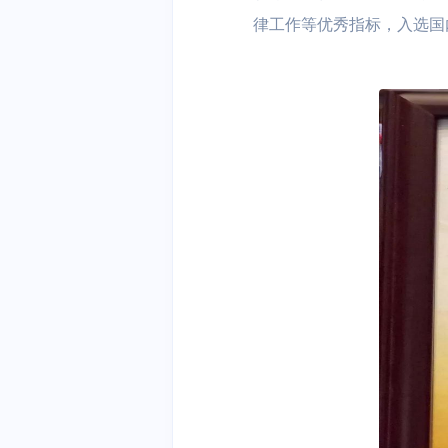
律工作等优秀指标，入选国
容器云 UK8S
分布式NewSQ
安全、开发与运维
DDoS防护
堡垒机
云分发
云游戏
AI+IoT
混合云与私有云
云分发 UCDN
大作随玩 | 电
AI | 物联网 |
私有云
混合云
户 | 游戏内容
边缘计算
云通信与企业应用
边缘计算虚拟机 
短信服务
域名服务
智慧能源
物联网平台 | 
用能分析 | 