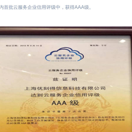
内首批云服务企业信用评级中，获得AAA级。
L数据库 TiDB
云硬盘 UDisk
全球动态加速 P
文件存储 UFS
应用仓库加速 U
文件存储 UPFS
智慧农业
远程桌面云
对象存储 US3
视盒子 | 直播客
 车联网 | 智能制造
数字化生产管理 | 物联网LoRa
医联体 | 生物
磁盘快照服务 USnap
通讯技术 | 土壤质量标准化技
数据方舟 UDataArk
术
UEC-VM
医疗
物联网边缘网关 |
医院信息化云基石 | 医院混合
能效诊断
云容灾备份 | 区域医疗健康云