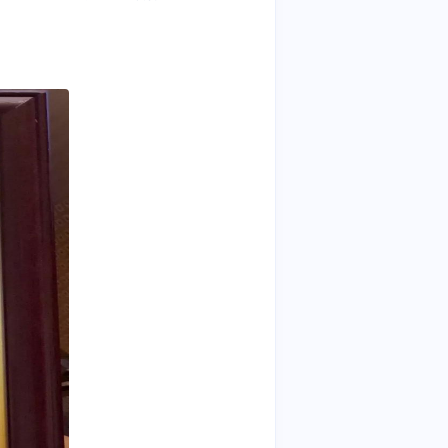
athX
AAA
智慧楼宇
制药
考勤管理 | 人脸门禁 | 智能迎
宾 | 访客管理