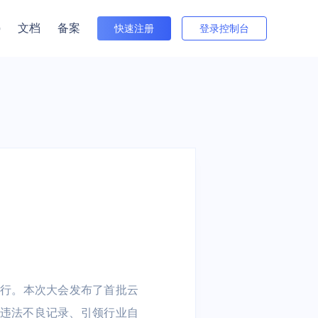
p
文档
备案
快速注册
登录控制台
者关系
与培训
出海
金融
游戏全球服
 电商出海业务 |
电商 | 游戏
信创云 | 数据流通 | 云原生 | 视
Beta版
行情（沪市）
频云 | 安全
间件
接入网
数据仓库
多云与迁移
公告（沪市）
住宅IP
中国台湾特惠
中国香港特惠
群 UHadoop
atch
外网弹性IP EIP
数据仓库 UDW Clickhouse
数据传输服务 UDTS
方式（董事会办公室）
S
T
共享流量包 UTP
cVPN
UKafka
TA
园区
医疗健康
智能汽车视频云
视频服务
N
直播 | 课堂直
慧养老 | 智慧楼
传统医院 | 基层医疗机构 | 在
抗弱网，低延迟 | 全面数据安
京举行。本次大会发布了首批云
云直播 ULive
| 物联网
线医疗
全保障 | 多种互动模式
无违法不良记录、引领行业自