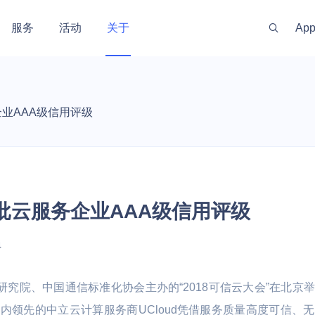
服务
活动
关于
Ap
新闻资讯
服务体系
金融
政府
渠道伙伴
游戏
出海
投资
社区
企业AAA级信用评级
 线上线下一体化
训机构 | 教务机
银行 | 证券 | 互联网金融
政务云 | 政府数据开放 | 高性
手游 | 端游 | 
游戏出海业务 |
开发者资源
社区
最新动态
代理商管理
实时
能计算 | 智慧农业 | 智慧养老
区块链技术
能
云上网络
AI原生数据服务
安全合规
私有云
企业应用
混合组网
大数据与中
监控与运维
技术支持
安全资讯
公司
GPU算力特惠
量化交易主机
OpenClaw
原生
运维服务
MySQL
PICPIK.AI
 UWAF
d
UVMS
私有网络 UVPC
AI长期记忆库 MemoryDB
堡垒机 UAuditHost
私有云 UCloudStack
域名服务 UDNR
云联网 UGN
托管Hadoop集
云监控 CloudW
产品动态
联系
首批云服务企业AAA级信用评级
服务支持计划
ost
MongoDB
odelVerse
 UDDoS
ONE
S
负载均衡 ULB
AI应用开发平台 Supabase
等保咨询 UDBCP
智能大数据平台专业版 USDP
SSL证书管理 USSL
智联 UWAN
云搜索服务 CS
网络拨测 UND
专家服务
PHost
ostgreSQL
HIDS
UCMP
S
私有连接 PrivateLink
AI数据库 AIDB
数据安全解决方案 UDSS
超融合一体机 Utrion
VPN网关 IPSe
Kafka消息队列 
网络流量分析 N
新零售
工业
视频直播
智慧物业与
4
推荐有礼
机 UPHost
QL Server
yM Alert
K
云解析 UDNS
安全屋 SafeHouse
统一存储 UCloudStor
高速通道 UDP
等保合规服务
慧校园 | 教学实
 | 媒体
电商 | 门店 | 商超 | 品牌商
工业数据采集应用 | 数字孪生 |
娱乐直播 | 赛事
智慧社区 | 智
研究院、中国通信标准化协会主办的“2018可信云大会”在北
et
Memcache
信创云 UXC
性能计算
备案服务
视频云 | 智慧运维
播 | 短视频
宇 | 智慧物业 
存储
网络加速
内领先的中立云计算服务商UCloud凭借服务质量高度可信、
LightHost
Redis