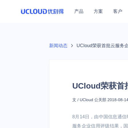
产品
方案
客户
行业解决方案
热门活动
加入合作伙伴体系
技术生态
关于UCloud
保障体系
零售
教育
热门活动
医疗
最新热门优惠集结
教育行业
UCloud秉持开放、合作、
新闻动态
UCloud荣获首批云服务
大数据及BI |
在线教育 | 培
安全中心
共赢的态度，赋能伙伴为用
优云精选
公司介绍
营销 | 云原生
构 | 中小学
基础云计算
通用解决方案
产品活动
计算
数据库
通用人工智
安全防护
混合云
云通信
户提供更加优质的服务。
数据保障（GDPR）
联系我们
云主机
基础网络
云备份
云主机/GPU等产品
高可用
企业采购季
云主机 UHost
云数据库 UDB 
AI图像处理平台 
WEB应用防火墙
混合云 UHybri
语音消息服务 
加入我们
UCloud荣获
数据库与大数据
GPU云主机 UH
云数据库 UDB 
模型服务平台 UM
DDoS攻击防护
金翼专区 UXZ
短信服务 USM
地域特惠
开源工作
Hadoop
数据仓库
港台/亚洲等火热节点
裸金属云主机 U
云数据库 UDB P
主机入侵检测 U
多云管理平台 
视频短信 ISM
教育
政务企业
文 / UCloud 公关部
2018-08-1
越南特惠专区
GPU裸金属云主
云数据库 UDB S
天镜·智能告警 Sk
短链工具 USL
云网融合 | 智
政务 | 传统企业
人工智能
场景特惠
8月14日，由中国信息通信
私有专区 UDS
云内存 UMem 
训平台 | 高
大模型产品
跨境业务/量化交易等
服务企业信用评级结果，国
轻量应用云主机 U
云内存 UMem 