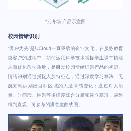
“云考场”产品示意图
校园情绪识别
“客户为先”是UCloud一直秉承的企业文化，在服务教育
类客户的过程中，如何运用科学技术捕捉学生课堂情绪
从而优化教学质量，是研发校园情绪识别产品的初衷。
情绪识别通过捕捉人脸特征点，通过深度学习算法，无
感知地识别出目标区域的人脸情感变化；通过对人流
量、时间段、性别等多维度综合分析和建立基准，最终
得到直观、可参考的满意度曲线图。