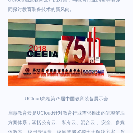
同探讨教育装备技术的新风向。
UCloud亮相第75届中国教育装备展示会
启慧教育云是UCloud针对教育行业需求推出的完整解决
方案体系，涵括公有云、 私有云、混合云 、安全、多媒
体教室、校园云课堂、校园智能监控七大解决方案，旨