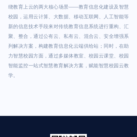
绕教育上云的两大核心场景——教育信息化建设及智慧
校园，运用云计算、大数据、移动互联网、人工智能等
新的信息技术手段来对传统教育信息系统进行重构、汇
聚、整合，通过公有云、私有云、混合云、安全增强系
列解决方案，构建教育信息化云端供给站；同时，在助
力智慧校园方面，通过多媒体教室、校园云课堂、校园
智能监控一站式智慧教育解决方案，赋能智慧校园云教
学。