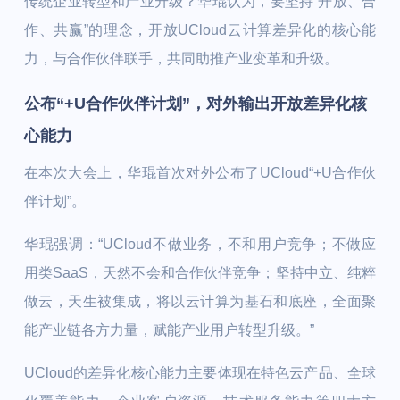
传统企业转型和产业升级？华琨认为，要坚持“开放、合
作、共赢”的理念，开放UCloud云计算差异化的核心能
力，与合作伙伴联手，共同助推产业变革和升级。
公布“+U合作伙伴计划”，对外输出开放差异化核
心能力
在本次大会上，华琨首次对外公布了UCloud“+U合作伙
伴计划”。
华琨强调：“UCloud不做业务，不和用户竞争；不做应
用类SaaS，天然不会和合作伙伴竞争；坚持中立、纯粹
做云，天生被集成，将以云计算为基石和底座，全面聚
能产业链各方力量，赋能产业用户转型升级。”
UCloud的差异化核心能力主要体现在特色云产品、全球