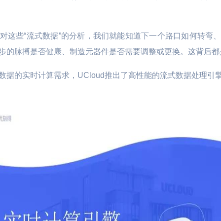
L数据库 TiDB
云硬盘 UDisk
全球动态加速 P
文件存储 UFS
应用仓库加速 U
对这些“流式数据”的分析，我们就能知道下一个路口如何转弯
步的脉搏是否健康、制造元器件是否需要调整或更换。这背后都
文件存储 UPFS
智慧农业
远程桌面云
对象存储 US3
据的实时计算需求，UCloud推出了高性能的流式数据处理引擎UF
视盒子 | 直播客
 车联网 | 智能制造
数字化生产管理 | 物联网LoRa
医联体 | 生物
磁盘快照服务 USnap
通讯技术 | 土壤质量标准化技
数据方舟 UDataArk
术
UEC-VM
医疗
物联网边缘网关 |
医院信息化云基石 | 医院混合
能效诊断
云容灾备份 | 区域医疗健康云