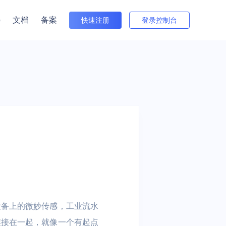
p
文档
备案
快速注册
登录控制台
者关系
与培训
出海
金融
游戏全球服
 电商出海业务 |
电商 | 游戏
信创云 | 数据流通 | 云原生 | 视
Beta版
行情（沪市）
频云 | 安全
间件
接入网
数据仓库
多云与迁移
公告（沪市）
住宅IP
中国台湾特惠
中国香港特惠
群 UHadoop
atch
外网弹性IP EIP
数据仓库 UDW Clickhouse
数据传输服务 UDTS
方式（董事会办公室）
S
T
共享流量包 UTP
cVPN
UKafka
TA
园区
医疗健康
智能汽车视频云
视频服务
N
直播 | 课堂直
慧养老 | 智慧楼
传统医院 | 基层医疗机构 | 在
抗弱网，低延迟 | 全面数据安
设备上的微妙传感，工业流水
云直播 ULive
| 物联网
线医疗
全保障 | 多种互动模式
连接在一起，就像一个有起点