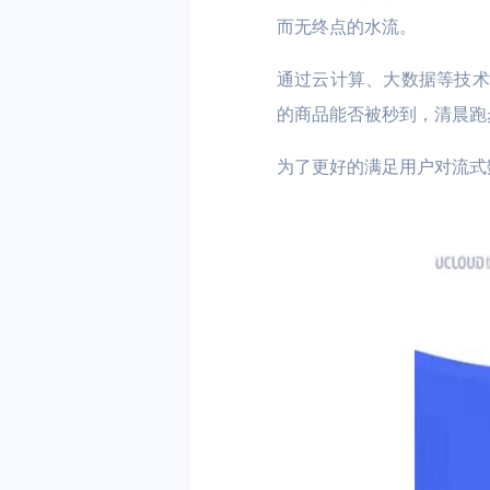
而无终点的水流。
容器云 UK8S
分布式NewSQ
安全、开发与运维
通过云计算、大数据等技术
DDoS防护
堡垒机
云分发
的商品能否被秒到，清晨跑
云游戏
AI+IoT
混合云与私有云
云分发 UCDN
为了更好的满足用户对流式数
大作随玩 | 电
AI | 物联网 |
私有云
混合云
户 | 游戏内容
边缘计算
云通信与企业应用
边缘计算虚拟机 
短信服务
域名服务
智慧能源
物联网平台 | 
用能分析 | 