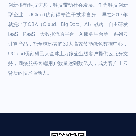
创新推动科技进步，科技带动社会发展。作为科技创新
型企业，UCloud优刻得专注于技术自身，早在2017年
就提出了CBA（Cloud、Big Data、AI）战略，自主研发
IaaS、PaaS、大数据流通平台、AI服务平台等一系列云
计算产品，托全球部署的30大高效节能绿色数据中心，
UCloud优刻得已为全球上万家企业级客户提供云服务支
持，间接服务终端用户数量达到数亿人，成为客户上云
背后的技术驱动力。