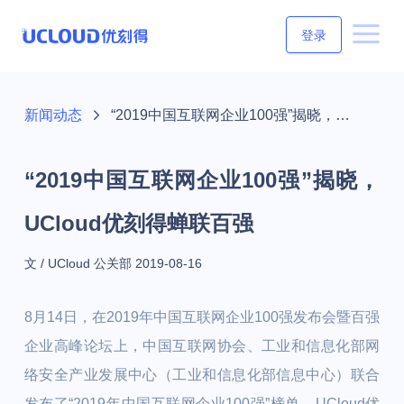
登录
新闻动态
“2019中国互联网企业100强”揭晓， UCloud优刻得蝉联百强
“2019中国互联网企业100强”揭晓，
UCloud优刻得蝉联百强
文 / UCloud 公关部
2019-08-16
8月14日，在2019年中国互联网企业100强发布会暨百强
企业高峰论坛上，中国互联网协会、工业和信息化部网
络安全产业发展中心（工业和信息化部信息中心）联合
发布了“2019年中国互联网企业100强”榜单，UCloud优