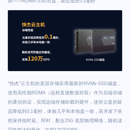
快——RDMA-SSD云盘，延迟低至0.1毫秒
“快杰”云主机的底层存储采用最新的NVMe SSD磁盘，
使用高性能RDMA（远程直接数据存取）作为后端存储
的通信协议，实现远端存储卸载到硬件，使得云盘的延
迟降低到0.1毫秒，体验几乎和本地盘一致，高并发下依
然保持低时延。同时，配合25G 底层物理网络，随机读
写性能达到最佳，实现120万IOPS。