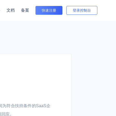
p
文档
备案
快速注册
登录控制台
者关系
与培训
出海
金融
游戏全球服
 电商出海业务 |
电商 | 游戏
信创云 | 数据流通 | 云原生 | 视
Beta版
行情（沪市）
频云 | 安全
间件
接入网
数据仓库
多云与迁移
公告（沪市）
住宅IP
中国台湾特惠
中国香港特惠
群 UHadoop
atch
外网弹性IP EIP
数据仓库 UDW Clickhouse
数据传输服务 UDTS
方式（董事会办公室）
S
T
共享流量包 UTP
cVPN
UKafka
TA
园区
医疗健康
智能汽车视频云
视频服务
N
直播 | 课堂直
慧养老 | 智慧楼
传统医院 | 基层医疗机构 | 在
抗弱网，低延迟 | 全面数据安
间为符合扶持条件的SaaS企
云直播 ULive
| 物联网
线医疗
全保障 | 多种互动模式
极回应。