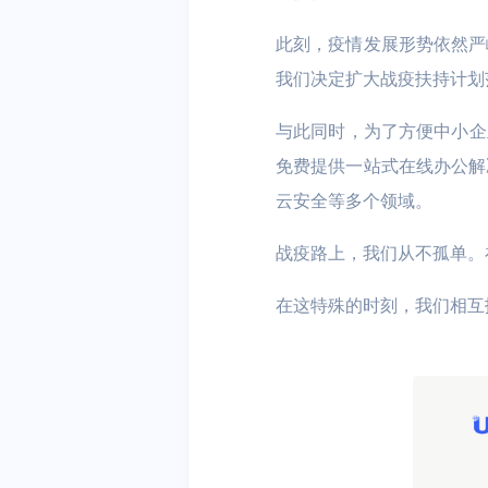
容器云 UK8S
分布式NewSQ
此刻，疫情发展形势依然严
安全、开发与运维
我们决定扩大战疫扶持计划
DDoS防护
堡垒机
云分发
与此同时，为了方便中小企业
云游戏
AI+IoT
混合云与私有云
云分发 UCDN
免费提供一站式在线办公解
大作随玩 | 电
AI | 物联网 |
私有云
混合云
云安全等多个领域。
户 | 游戏内容
边缘计算
战疫路上，我们从不孤单。
云通信与企业应用
边缘计算虚拟机 
短信服务
域名服务
在这特殊的时刻，我们相互
智慧能源
物联网平台 | 
用能分析 | 