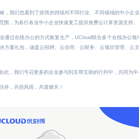
L数据库 TiDB
云硬盘 UDisk
全球动态加速 P
峻，我们也看到了疫情的持续对不同行业、不同领域的中小企
文件存储 UFS
应用仓库加速 U
范围，为各行各业中小企业快速复工提供免费云计算资源支持。
文件存储 UPFS
通过在线办公的方式恢复生产，UCloud联合多个在线办公领
智慧农业
远程桌面云
对象存储 US3
决方案礼包，涵盖云招聘、云合同、云财务、云项目管理、云
视盒子 | 直播客
 车联网 | 智能制造
数字化生产管理 | 物联网LoRa
医联体 | 生物
磁盘快照服务 USnap
通讯技术 | 土壤质量标准化技
数据方舟 UDataArk
术
在此，我们号召更多的企业参与到互帮互助的行列中，共同为中
UEC-VM
扶持，共担风雨，共渡难关！
医疗
物联网边缘网关 |
医院信息化云基石 | 医院混合
能效诊断
云容灾备份 | 区域医疗健康云