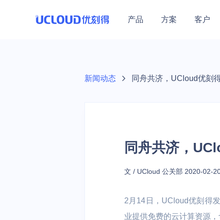
产品
方案
客户
行业解决方案
热门活动
加入合作伙伴体系
技术生态
关于UCloud
保障体系
零售
教育
热门活动
医疗
最新热门优惠集结
教育行业
UCloud秉持开放、合作、
新闻动态
同舟共济，UCloud优
大数据及BI |
在线教育 | 培
安全中心
共赢的态度，赋能伙伴为用
优云精选
公司介绍
营销 | 云原生
构 | 中小学
基础云计算
通用解决方案
产品活动
计算
数据库
通用人工智
安全防护
混合云
云通信
户提供更加优质的服务。
数据保障（GDPR）
联系我们
云主机
基础网络
云备份
云主机/GPU等产品
高可用
企业采购季
云主机 UHost
云数据库 UDB 
AI图像处理平台 
WEB应用防火墙
混合云 UHybri
语音消息服务 
加入我们
同舟共济，UC
数据库与大数据
GPU云主机 UH
云数据库 UDB 
模型服务平台 UM
DDoS攻击防护
金翼专区 UXZ
短信服务 USM
地域特惠
开源工作
Hadoop
数据仓库
港台/亚洲等火热节点
裸金属云主机 U
云数据库 UDB P
主机入侵检测 U
多云管理平台 
视频短信 ISM
教育
政务企业
文 / UCloud 公关部
2020-02-2
越南特惠专区
GPU裸金属云主
云数据库 UDB S
天镜·智能告警 Sk
短链工具 USL
云网融合 | 智
政务 | 传统企业
人工智能
场景特惠
2月14日，UCloud优
私有专区 UDS
云内存 UMem 
训平台 | 高
大模型产品
跨境业务/量化交易等
业提供免费的云计算资源，
轻量应用云主机 U
云内存 UMem 