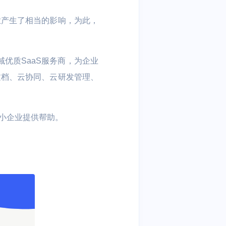
athX
业产生了相当的影响，为此，
AAA
域优质SaaS服务商，为企业
智慧楼宇
文档、云协同、云研发管理、
制药
考勤管理 | 人脸门禁 | 智能迎
宾 | 访客管理
小企业提供帮助。