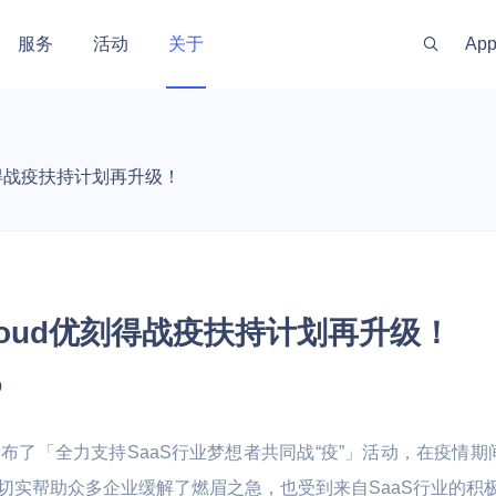
服务
活动
关于
Ap
新闻资讯
服务体系
金融
政府
渠道伙伴
游戏
出海
投资
社区
刻得战疫扶持计划再升级！
 线上线下一体化
训机构 | 教务机
银行 | 证券 | 互联网金融
政务云 | 政府数据开放 | 高性
手游 | 端游 | 
游戏出海业务 |
开发者资源
社区
最新动态
代理商管理
实时
能计算 | 智慧农业 | 智慧养老
区块链技术
能
云上网络
AI原生数据服务
安全合规
私有云
企业应用
混合组网
大数据与中
监控与运维
技术支持
安全资讯
公司
GPU算力特惠
量化交易主机
OpenClaw
原生
运维服务
MySQL
PICPIK.AI
 UWAF
d
UVMS
私有网络 UVPC
AI长期记忆库 MemoryDB
堡垒机 UAuditHost
私有云 UCloudStack
域名服务 UDNR
云联网 UGN
托管Hadoop集
云监控 CloudW
产品动态
联系
loud优刻得战疫扶持计划再升级！
服务支持计划
ost
MongoDB
odelVerse
 UDDoS
ONE
S
负载均衡 ULB
AI应用开发平台 Supabase
等保咨询 UDBCP
智能大数据平台专业版 USDP
SSL证书管理 USSL
智联 UWAN
云搜索服务 CS
网络拨测 UND
专家服务
PHost
ostgreSQL
HIDS
UCMP
S
私有连接 PrivateLink
AI数据库 AIDB
数据安全解决方案 UDSS
超融合一体机 Utrion
VPN网关 IPSe
Kafka消息队列 
网络流量分析 N
新零售
工业
视频直播
智慧物业与
0
推荐有礼
机 UPHost
QL Server
yM Alert
K
云解析 UDNS
安全屋 SafeHouse
统一存储 UCloudStor
高速通道 UDP
等保合规服务
慧校园 | 教学实
 | 媒体
电商 | 门店 | 商超 | 品牌商
工业数据采集应用 | 数字孪生 |
娱乐直播 | 赛事
智慧社区 | 智
刻得发布了「全力支持SaaS行业梦想者共同战“疫”」活动，在疫情期
et
Memcache
信创云 UXC
性能计算
备案服务
视频云 | 智慧运维
播 | 短视频
宇 | 智慧物业 
存储
网络加速
切实帮助众多企业缓解了燃眉之急，也受到来自SaaS行业的积
LightHost
Redis