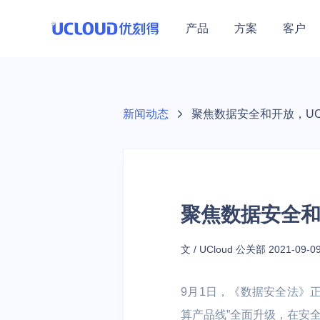
产品
方案
客户
行业解决方案
热门活动
加入合作伙伴体系
技术生态
关于UCloud
保障体系
零售
教育
热门活动
医疗
最新热门优惠集结
教育行业
UCloud秉持开放、合作、
新闻动态
聚焦数据安全和开放，UC
大数据及BI |
在线教育 | 培
安全中心
共赢的态度，赋能伙伴为用
优云精选
公司介绍
营销 | 云原生
构 | 中小学
基础云计算
通用解决方案
产品活动
计算
数据库
通用人工智
安全防护
混合云
云通信
户提供更加优质的服务。
数据保障（GDPR）
联系我们
云主机
基础网络
云备份
云主机/GPU等产品
高可用
企业采购季
云主机 UHost
云数据库 UDB 
AI图像处理平台 
WEB应用防火墙
混合云 UHybri
语音消息服务 
加入我们
聚焦数据安全和
数据库与大数据
GPU云主机 UH
云数据库 UDB 
模型服务平台 UM
DDoS攻击防护
金翼专区 UXZ
短信服务 USM
地域特惠
开源工作
Hadoop
数据仓库
港台/亚洲等火热节点
裸金属云主机 U
云数据库 UDB P
主机入侵检测 U
多云管理平台 
视频短信 ISM
教育
政务企业
文 / UCloud 公关部
2021-09-0
越南特惠专区
GPU裸金属云主
云数据库 UDB S
天镜·智能告警 Sk
短链工具 USL
云网融合 | 智
政务 | 传统企业
人工智能
场景特惠
9月1日，《数据安全法》正
私有专区 UDS
云内存 UMem 
训平台 | 高
大模型产品
跨境业务/量化交易等
算产品线”全面升级，在安
轻量应用云主机 U
云内存 UMem 