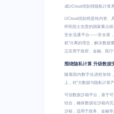
成UCloud优刻得隐私计
容器云 UK8S
分布式NewSQ
安全、开发与运维
UCloud优刻得是纯内资
DDoS防护
堡垒机
云分发
怀民院士负责的国家重点研
云游戏
AI+IoT
安全流通平台——安全屋，
混合云与私有云
云分发 UCDN
大作随玩 | 电
AI | 物联网 |
权”分离的理念，解决数据要
私有云
混合云
户 | 游戏内容
边缘计算
泛应用于政府、金融、医疗
云通信与企业应用
围绕隐私计算 升级数据
边缘计算虚拟机 
短信服务
域名服务
随着国内数字化进程加快，
上，对“大数据与隐私计算
智慧能源
可信数据沙箱平台，基于可
物联网平台 | 
结合，确保数据在沙箱内完
用能分析 | 
沙箱，适用于政务、金融等