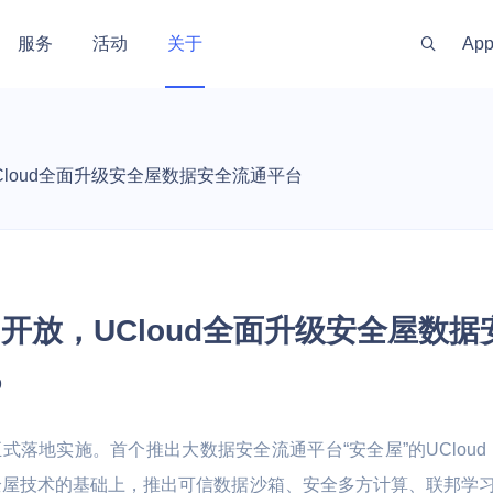
服务
活动
关于
Ap
新闻资讯
服务体系
金融
政府
渠道伙伴
游戏
出海
投资
社区
loud全面升级安全屋数据安全流通平台
 线上线下一体化
训机构 | 教务机
银行 | 证券 | 互联网金融
政务云 | 政府数据开放 | 高性
手游 | 端游 | 
游戏出海业务 |
开发者资源
社区
最新动态
代理商管理
实时
能计算 | 智慧农业 | 智慧养老
区块链技术
能
云上网络
AI原生数据服务
安全合规
私有云
企业应用
混合组网
大数据与中
监控与运维
技术支持
安全资讯
公司
GPU算力特惠
量化交易主机
OpenClaw
原生
运维服务
MySQL
PICPIK.AI
 UWAF
d
UVMS
私有网络 UVPC
AI长期记忆库 MemoryDB
堡垒机 UAuditHost
私有云 UCloudStack
域名服务 UDNR
云联网 UGN
托管Hadoop集
云监控 CloudW
产品动态
联系
开放，UCloud全面升级安全屋数
服务支持计划
ost
MongoDB
odelVerse
 UDDoS
ONE
S
负载均衡 ULB
AI应用开发平台 Supabase
等保咨询 UDBCP
智能大数据平台专业版 USDP
SSL证书管理 USSL
智联 UWAN
云搜索服务 CS
网络拨测 UND
专家服务
PHost
ostgreSQL
HIDS
UCMP
S
私有连接 PrivateLink
AI数据库 AIDB
数据安全解决方案 UDSS
超融合一体机 Utrion
VPN网关 IPSe
Kafka消息队列 
网络流量分析 N
新零售
工业
视频直播
智慧物业与
9
推荐有礼
机 UPHost
QL Server
yM Alert
K
云解析 UDNS
安全屋 SafeHouse
统一存储 UCloudStor
高速通道 UDP
等保合规服务
慧校园 | 教学实
 | 媒体
电商 | 门店 | 商超 | 品牌商
工业数据采集应用 | 数字孪生 |
娱乐直播 | 赛事
智慧社区 | 智
式落地实施。首个推出大数据安全流通平台“安全屋”的UClou
et
Memcache
信创云 UXC
性能计算
备案服务
视频云 | 智慧运维
播 | 短视频
宇 | 智慧物业 
存储
网络加速
全屋技术的基础上，推出可信数据沙箱、安全多方计算、联邦学
LightHost
Redis