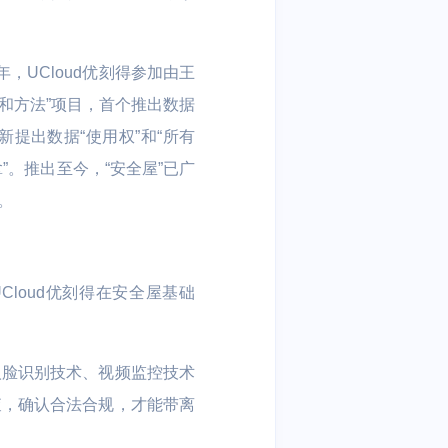
athX
AAA
，UCloud优刻得参加由王
和方法”项目，首个推出数据
智慧楼宇
提出数据“使用权”和“所有
制药
考勤管理 | 人脸门禁 | 智能迎
”。推出至今，“安全屋”已广
宾 | 访客管理
。
loud优刻得在安全屋基础
人脸识别技术、视频监控技术
查，确认合法合规，才能带离