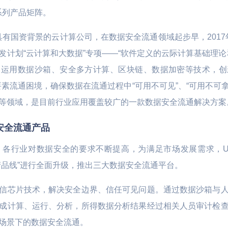
算系列产品矩阵。
L数据库 TiDB
云硬盘 UDisk
全球动态加速 P
文件存储 UFS
应用仓库加速 U
、具有国资背景的云计算公司，在数据安全流通领域起步早，2017年
发计划“云计算和大数据”专项——“软件定义的云际计算基础理论
文件存储 UPFS
智慧农业
远程桌面云
运用数据沙箱、安全多方计算、区块链、数据加密等技术，创新
对象存储 US3
视盒子 | 直播客
 车联网 | 智能制造
数字化生产管理 | 物联网LoRa
医联体 | 生物
素流通困境，确保数据在流通过程中“可用不可见”、“可用不可拿
磁盘快照服务 USnap
通讯技术 | 土壤质量标准化技
等领域，是目前行业应用覆盖较广的一款数据安全流通解决方案
数据方舟 UDataArk
术
安全流通产品
UEC-VM
各行业对数据安全的要求不断提高，为满足市场发展需求，UC
产品线”进行全面升级，推出三大数据安全流通平台。
医疗
信芯片技术，解决安全边界、信任可见问题。通过数据沙箱与
物联网边缘网关 |
医院信息化云基石 | 医院混合
成计算、运行、分析，所得数据分析结果经过相关人员审计检
能效诊断
云容灾备份 | 区域医疗健康云
场景下的数据安全流通。