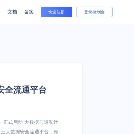
p
文档
备案
快速注册
登录控制台
者关系
与培训
出海
金融
游戏全球服
 电商出海业务 |
电商 | 游戏
信创云 | 数据流通 | 云原生 | 视
Beta版
行情（沪市）
频云 | 安全
间件
接入网
数据仓库
多云与迁移
公告（沪市）
住宅IP
中国台湾特惠
中国香港特惠
群 UHadoop
atch
外网弹性IP EIP
数据仓库 UDW Clickhouse
数据传输服务 UDTS
方式（董事会办公室）
据安全流通平台
S
T
共享流量包 UTP
cVPN
UKafka
TA
园区
医疗健康
智能汽车视频云
视频服务
N
直播 | 课堂直
慧养老 | 智慧楼
传统医院 | 基层医疗机构 | 在
抗弱网，低延迟 | 全面数据安
d，正式启动“大数据与隐私计
云直播 ULive
| 物联网
线医疗
全保障 | 多种互动模式
习三大数据安全流通平台，形