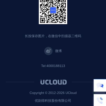
长按保存图片，在微信中扫描该二维码
微博
Tel:4000188113
Copyright © 2012-
2026
UCloud
优刻得科技股份有限公司