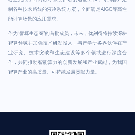
制各种技术路线的液冷系统方案，全面满足AIGC等高性
能计算场景的应用需求。
作为“智算生态圈”的首批成员，未来，优刻得将持续深耕
智算领域并加强技术研发投入，与产学研各界伙伴在产
业研究、技术突破和生态建设等多个领域进行深度合
作，共同推动智能算力的创新发展和产业赋能，为我国
智算产业的高质量、可持续发展贡献力量。