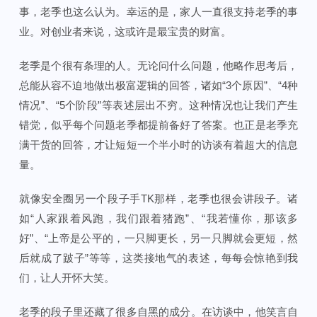
事，老季也这么认为。幸运的是，家人一直很支持老季的事
业。对创业者来说，这或许是最宝贵的财富。
老季是个很有条理的人。无论问什么问题，他略作思考后，
总能从容不迫地做出极富逻辑的回答，诸如“3个原因”、“4种
情况”、“5个阶段”等表述层出不穷。这种情况也让我们产生
错觉，似乎每个问题老季都提前备好了答案。也正是老季充
满干货的回答，才让短短一个半小时的访谈有着超大的信息
量。
就像安全圈另一个段子手TK那样，老季也很会讲段子。诸
如“人家跟着风跑，我们跟着猪跑”、“我若懂你，那该多
好”、“上帝是公平的，一只脚更长，另一只脚就会更短，然
后就成了跛子”等等，这类接地气的表述，每每会惊艳到我
们，让人开怀大笑。
老季的段子里还藏了很多自黑的成分。在访谈中，他笑言自