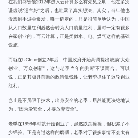
在我们盛赞他2012年进入云计算多么有先见之明，他在多次
谦虚说“运气好”之后，也吐露了真实想法。其实，当年他也
没想到手游会爆发，唯一确定的，只是很简单地认为，中国
从人口数量红利必然会转为人口质量红利，届时一定有很多
在家创业的，而云计算，正是类似水、电、煤气这样的基础
设施。
而就在UCloud创立2年后，中国政府开始高调提出鼓励“大众
创业、万众创新”，这与老季当年的判断不谋而合。可以
说，正是其极具前瞻的政策敏锐性，让老季抓住了这轮创业
红利。
岂止是不局限于技术，出身安全的老季，居然能更决绝地认
为，“因为爱安全，才要放弃安全”。
老季在1998年时就开始创业了，虽然跌跌撞撞，但积累了不
少经验。正是有过这样的磨砺，老季对于很多事情不会太有