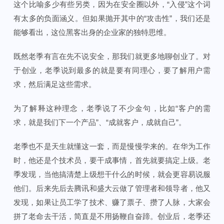
这个比喻多少有些另类，因为在安全圈以外，“入侵”这个词
有太多的负面涵义。但如果抛开其中的“攻击性”，我们还是
能够看出，这位黑客出身的企业家的独特思维。
既然老季有言在先不说安全，那我们就更多地聊创业了。对
于创业，老季说到最多的就是要有同理心，要了解用户需
求，然后满足这些需求。
为了解释这种理念，老季说了不少金句，比如“客户的需
求，就是我们下一个产品”、“成就客户，成就自己”。
老季也不是天生就懂这一套，而是慢慢学来的。在华为工作
时，他还是个技术员，要干成事情，首先就要搞定上级。老
季发现，当他搞清楚上级想干什么的时候，就会更容易说服
他们。后来先后去腾讯和盛大云做了管理者和领导者，他又
发现，如果让员工学了技术、赚了票子、攒了人脉，大家会
拼了老命去干活，简直是不用扬鞭自奋蹄。创业后，老季还