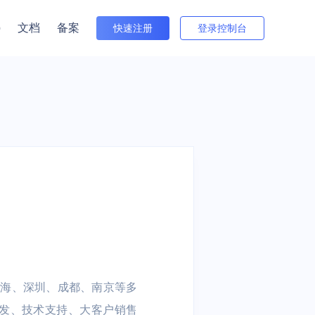
p
文档
备案
快速注册
登录控制台
者关系
与培训
出海
金融
游戏全球服
 电商出海业务 |
电商 | 游戏
信创云 | 数据流通 | 云原生 | 视
Beta版
行情（沪市）
频云 | 安全
间件
接入网
数据仓库
多云与迁移
公告（沪市）
住宅IP
中国台湾特惠
中国香港特惠
群 UHadoop
atch
外网弹性IP EIP
数据仓库 UDW Clickhouse
数据传输服务 UDTS
方式（董事会办公室）
S
T
共享流量包 UTP
cVPN
UKafka
TA
园区
医疗健康
智能汽车视频云
视频服务
N
直播 | 课堂直
慧养老 | 智慧楼
传统医院 | 基层医疗机构 | 在
抗弱网，低延迟 | 全面数据安
盖上海、深圳、成都、南京等多
云直播 ULive
| 物联网
线医疗
全保障 | 多种互动模式
发、技术支持、大客户销售