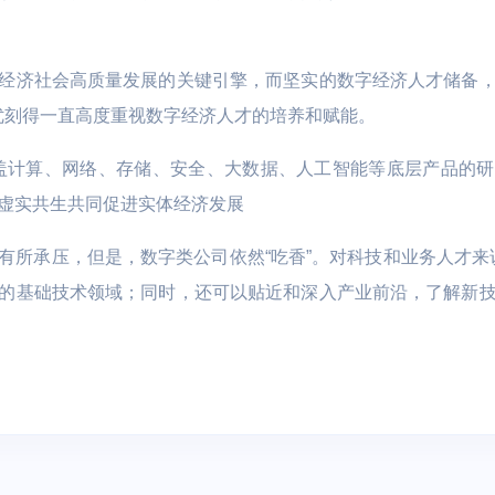
L数据库 TiDB
云硬盘 UDisk
全球动态加速 P
文件存储 UFS
应用仓库加速 U
经济社会高质量发展的关键引擎，而坚实的数字经济人才储备
d优刻得一直高度重视数字经济人才的培养和赋能。
文件存储 UPFS
智慧农业
远程桌面云
对象存储 US3
域覆盖计算、网络、存储、安全、大数据、人工智能等底层产品的
视盒子 | 直播客
 车联网 | 智能制造
数字化生产管理 | 物联网LoRa
医联体 | 生物
磁盘快照服务 USnap
虚实共生共同促进实体经济发展
通讯技术 | 土壤质量标准化技
数据方舟 UDataArk
术
所承压，但是，数字类公司依然“吃香”。对科技和业务人才来说
UEC-VM
的基础技术领域；同时，还可以贴近和深入产业前沿，了解新
医疗
物联网边缘网关 |
医院信息化云基石 | 医院混合
能效诊断
云容灾备份 | 区域医疗健康云