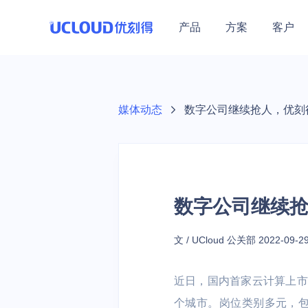
产品
方案
客户
行业解决方案
热门活动
加入合作伙伴体系
技术生态
关于UCloud
保障体系
零售
教育
热门活动
医疗
最新热门优惠集结
教育行业
UCloud秉持开放、合作、
媒体动态
数字公司继续抢人，优刻得
大数据及BI |
在线教育 | 培
安全中心
共赢的态度，赋能伙伴为用
优云精选
公司介绍
营销 | 云原生
构 | 中小学
基础云计算
通用解决方案
产品活动
计算
数据库
通用人工智
安全防护
混合云
云通信
户提供更加优质的服务。
数据保障（GDPR）
联系我们
云主机
基础网络
云备份
云主机/GPU等产品
高可用
企业采购季
云主机 UHost
云数据库 UDB 
AI图像处理平台 
WEB应用防火墙
混合云 UHybri
语音消息服务 
加入我们
数字公司继续抢
数据库与大数据
GPU云主机 UH
云数据库 UDB 
模型服务平台 UM
DDoS攻击防护
金翼专区 UXZ
短信服务 USM
地域特惠
开源工作
Hadoop
数据仓库
港台/亚洲等火热节点
裸金属云主机 U
云数据库 UDB P
主机入侵检测 U
多云管理平台 
视频短信 ISM
教育
政务企业
文 / UCloud 公关部
2022-09-2
越南特惠专区
GPU裸金属云主
云数据库 UDB S
天镜·智能告警 Sk
短链工具 USL
云网融合 | 智
政务 | 传统企业
人工智能
场景特惠
近日，国内首家云计算上市公
私有专区 UDS
云内存 UMem 
训平台 | 高
大模型产品
跨境业务/量化交易等
个城市。岗位类别多元，
轻量应用云主机 U
云内存 UMem 