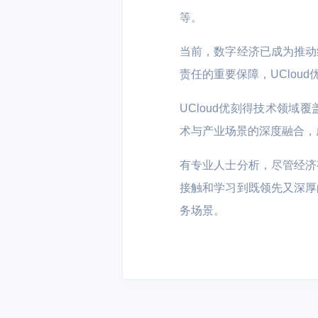
等。
容器云 UK8S
分布式NewSQ
安全、开发与运维
当前，数字经济已成为推动
DDoS防护
堡垒机
云分发
责任的重要保障，UClou
云游戏
AI+IoT
混合云与私有云
云分发 UCDN
UCloud优刻得技术领
大作随玩 | 电
AI | 物联网 |
私有云
混合云
术与产业场景的深度融合，
户 | 游戏内容
边缘计算
有专业人士分析，尽管经济有
云通信与企业应用
边缘计算虚拟机 
接触和学习到既领先又深厚
短信服务
域名服务
务场景。
智慧能源
物联网平台 | 
用能分析 | 