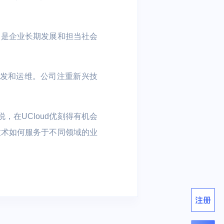
athX
AAA
，是企业长期发展和担当社会
智慧楼宇
研发和运维。公司注重新兴技
制药
考勤管理 | 人脸门禁 | 智能迎
宾 | 访客管理
，在UCloud优刻得有机会
技术如何服务于不同领域的业