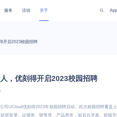
服务
活动
关于
Ap
新闻资讯
服务体系
金融
政府
渠道伙伴
游戏
出海
投资
社区
开启2023校园招聘
 线上线下一体化
训机构 | 教务机
银行 | 证券 | 互联网金融
政务云 | 政府数据开放 | 高性
手游 | 端游 | 
游戏出海业务 |
开发者资源
社区
最新动态
代理商管理
实时
能计算 | 智慧农业 | 智慧养老
区块链技术
能
云上网络
AI原生数据服务
安全合规
私有云
企业应用
混合组网
大数据与中
监控与运维
技术支持
安全资讯
公司
GPU算力特惠
量化交易主机
OpenClaw
原生
运维服务
MySQL
PICPIK.AI
 UWAF
d
UVMS
私有网络 UVPC
AI长期记忆库 MemoryDB
堡垒机 UAuditHost
私有云 UCloudStack
域名服务 UDNR
云联网 UGN
托管Hadoop集
云监控 CloudW
产品动态
联系
人，优刻得开启2023校园招聘
服务支持计划
ost
MongoDB
odelVerse
 UDDoS
ONE
S
负载均衡 ULB
AI应用开发平台 Supabase
等保咨询 UDBCP
智能大数据平台专业版 USDP
SSL证书管理 USSL
智联 UWAN
云搜索服务 CS
网络拨测 UND
专家服务
PHost
ostgreSQL
HIDS
UCMP
S
私有连接 PrivateLink
AI数据库 AIDB
数据安全解决方案 UDSS
超融合一体机 Utrion
VPN网关 IPSe
Kafka消息队列 
网络流量分析 N
新零售
工业
视频直播
智慧物业与
9
推荐有礼
机 UPHost
QL Server
yM Alert
K
云解析 UDNS
安全屋 SafeHouse
统一存储 UCloudStor
高速通道 UDP
等保合规服务
慧校园 | 教学实
 | 媒体
电商 | 门店 | 商超 | 品牌商
工业数据采集应用 | 数字孪生 |
娱乐直播 | 赛事
智慧社区 | 智
司UCloud优刻得2023年校园招聘启动。此次校园招聘覆
et
Memcache
信创云 UXC
性能计算
备案服务
视频云 | 智慧运维
播 | 短视频
宇 | 智慧物业 
存储
网络加速
包括研发类、运维类、销售类、产品类等，如后台开发、前端开
LightHost
Redis