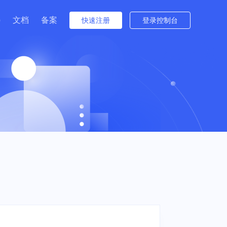
p
文档
备案
快速注册
登录控制台
者关系
与培训
出海
金融
游戏全球服
 电商出海业务 |
电商 | 游戏
信创云 | 数据流通 | 云原生 | 视
Beta版
行情（沪市）
频云 | 安全
间件
接入网
数据仓库
多云与迁移
公告（沪市）
住宅IP
中国台湾特惠
中国香港特惠
群 UHadoop
atch
外网弹性IP EIP
数据仓库 UDW Clickhouse
数据传输服务 UDTS
方式（董事会办公室）
S
T
共享流量包 UTP
cVPN
UKafka
TA
园区
医疗健康
智能汽车视频云
视频服务
N
直播 | 课堂直
慧养老 | 智慧楼
传统医院 | 基层医疗机构 | 在
抗弱网，低延迟 | 全面数据安
云直播 ULive
| 物联网
线医疗
全保障 | 多种互动模式