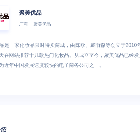
L数据库 TiDB
云硬盘 UDisk
全球动态加速 P
聚美优品
文件存储 UFS
应用仓库加速 U
厂商：
聚美优品
文件存储 UPFS
智慧农业
远程桌面云
对象存储 US3
品是一家化妆品限时特卖商城，由陈欧、戴雨森等创立于2010年
视盒子 | 直播客
 车联网 | 智能制造
数字化生产管理 | 物联网LoRa
医联体 | 生物
天在网站推荐十几款热门化妆品。从成立至今，聚美优品已经发
磁盘快照服务 USnap
通讯技术 | 土壤质量标准化技
为近年中国发展速度较快的电子商务公司之一。
数据方舟 UDataArk
术
UEC-VM
医疗
物联网边缘网关 |
医院信息化云基石 | 医院混合
介绍
能效诊断
云容灾备份 | 区域医疗健康云