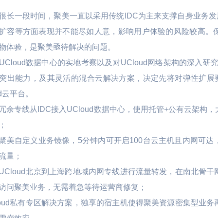
很长一段时间，聚美一直以采用传统IDC为主来支撑自身业务发
扩容等方面表现并不能尽如人意，影响用户体验的风险较高。
物体验，是聚美亟待解决的问题。
UCloud数据中心的实地考察以及对UCloud网络架构的深入研
突出能力，及其灵活的混合云解决方案，决定先将对弹性扩展要
ud云平台。
冗余专线从IDC接入UCloud数据中心，使用托管+公有云架
；
聚美自定义业务镜像，5分钟内可开启100台云主机且内网可
流量；
UCloud北京到上海跨地域内网专线进行流量转发，在南北骨
访问聚美业务，无需着急等待运营商修复；
loud私有专区解决方案，独享的宿主机使得聚美资源密集型业