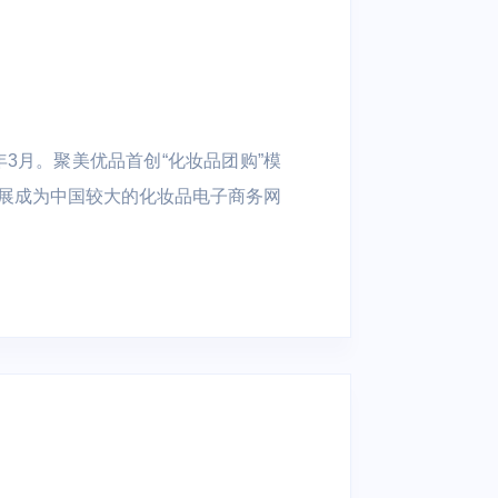
athX
AAA
智慧楼宇
3月。聚美优品首创“化妆品团购”模
制药
考勤管理 | 人脸门禁 | 智能迎
展成为中国较大的化妆品电子商务网
宾 | 访客管理