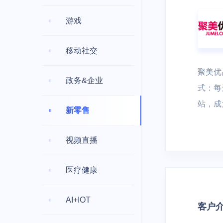
容器云 UK8S
分布式NewSQ
安全、开发与运维
游戏
DDoS防护
堡垒机
云分发
移动社交
云游戏
AI+IoT
混合云与私有云
云分发 UCDN
聚美优
政务&企业
大作随玩 | 电
AI | 物联网 |
私有云
混合云
式：每
户 | 游戏内容
边缘计算
站，成
新零售
云通信与企业应用
边缘计算虚拟机 
短信服务
域名服务
视频直播
医疗健康
智慧能源
物联网平台 | 
AI+IOT
客户
用能分析 | 