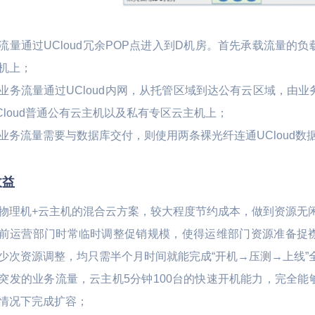
流量通过UCloud冗余POP点进入到D机房。首先承载流量的
机上；
业务流量通过UCloud内网，从托管区域到达公有云区域，由
Cloud普通公有云主机以及私有专区云主机上；
业务流量需要与数据库交付，则使用两条裸光纤连通UCloud数
收益
物理机+云主机的混合云方案，较大程度节约成本，做到资源无
前运营部门时常临时调整促销规模，使得运维部门资源准备捉
少次资源调整，均只需半个月时间就能完成“开机→压测→上线”
突发的业务流量，云主机5分钟100台的快速开机能力，完全
情况下完成扩容；