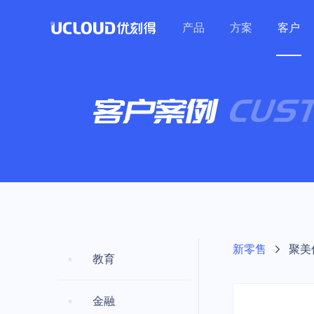
产品
方案
客户
行业解决方案
热门活动
加入合作伙伴体系
技术生态
关于UCloud
保障体系
零售
教育
热门活动
医疗
最新热门优惠集结
教育行业
UCloud秉持开放、合作、
大数据及BI |
在线教育 | 培
安全中心
共赢的态度，赋能伙伴为用
优云精选
公司介绍
营销 | 云原生
构 | 中小学
基础云计算
通用解决方案
产品活动
计算
数据库
通用人工智
安全防护
混合云
云通信
户提供更加优质的服务。
数据保障（GDPR）
联系我们
云主机
基础网络
云备份
云主机/GPU等产品
高可用
企业采购季
云主机 UHost
云数据库 UDB 
AI图像处理平台 
WEB应用防火墙
混合云 UHybri
语音消息服务 
加入我们
数据库与大数据
GPU云主机 UH
云数据库 UDB 
模型服务平台 UM
DDoS攻击防护
金翼专区 UXZ
短信服务 USM
地域特惠
开源工作
Hadoop
数据仓库
港台/亚洲等火热节点
裸金属云主机 U
云数据库 UDB P
主机入侵检测 U
多云管理平台 
视频短信 ISM
教育
政务企业
越南特惠专区
新零售
聚美
教育
GPU裸金属云主
云数据库 UDB S
天镜·智能告警 Sk
短链工具 USL
云网融合 | 智
政务 | 传统企业
人工智能
场景特惠
私有专区 UDS
云内存 UMem 
训平台 | 高
大模型产品
金融
跨境业务/量化交易等
轻量应用云主机 U
云内存 UMem 