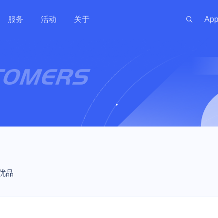
服务
活动
关于
Ap
新闻资讯
服务体系
金融
政府
渠道伙伴
游戏
出海
投资
社区
 线上线下一体化
训机构 | 教务机
银行 | 证券 | 互联网金融
政务云 | 政府数据开放 | 高性
手游 | 端游 | 
游戏出海业务 |
开发者资源
社区
最新动态
代理商管理
实时
能计算 | 智慧农业 | 智慧养老
区块链技术
能
云上网络
AI原生数据服务
安全合规
私有云
企业应用
混合组网
大数据与中
监控与运维
技术支持
安全资讯
公司
GPU算力特惠
量化交易主机
OpenClaw
原生
运维服务
MySQL
PICPIK.AI
 UWAF
d
UVMS
私有网络 UVPC
AI长期记忆库 MemoryDB
堡垒机 UAuditHost
私有云 UCloudStack
域名服务 UDNR
云联网 UGN
托管Hadoop集
云监控 CloudW
产品动态
联系
服务支持计划
ost
MongoDB
odelVerse
 UDDoS
ONE
S
负载均衡 ULB
AI应用开发平台 Supabase
等保咨询 UDBCP
智能大数据平台专业版 USDP
SSL证书管理 USSL
智联 UWAN
云搜索服务 CS
网络拨测 UND
专家服务
PHost
ostgreSQL
HIDS
UCMP
S
私有连接 PrivateLink
AI数据库 AIDB
数据安全解决方案 UDSS
超融合一体机 Utrion
VPN网关 IPSe
Kafka消息队列 
网络流量分析 N
新零售
工业
视频直播
智慧物业与
推荐有礼
优品
机 UPHost
QL Server
yM Alert
K
云解析 UDNS
安全屋 SafeHouse
统一存储 UCloudStor
高速通道 UDP
等保合规服务
慧校园 | 教学实
 | 媒体
电商 | 门店 | 商超 | 品牌商
工业数据采集应用 | 数字孪生 |
娱乐直播 | 赛事
智慧社区 | 智
et
Memcache
信创云 UXC
性能计算
备案服务
视频云 | 智慧运维
播 | 短视频
宇 | 智慧物业 
存储
网络加速
LightHost
Redis